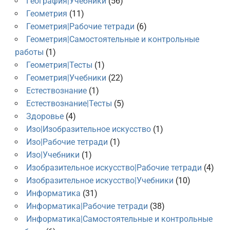
География|Учебники
(56)
Геометрия
(11)
Геометрия|Рабочие тетради
(6)
Геометрия|Самостоятельные и контрольные
работы
(1)
Геометрия|Тесты
(1)
Геометрия|Учебники
(22)
Естествознание
(1)
Естествознание|Тесты
(5)
Здоровье
(4)
Изо|Изобразительное искусство
(1)
Изо|Рабочие тетради
(1)
Изо|Учебники
(1)
Изобразительное искусство|Рабочие тетради
(4)
Изобразительное искусство|Учебники
(10)
Информатика
(31)
Информатика|Рабочие тетради
(38)
Информатика|Самостоятельные и контрольные