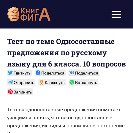
Перейти
к
Учебники
МЕНЮ
содержимому
для
школьников
Тест по теме Односоставные
предложения по русскому
1-
языку для 6 класса. 10 вопросов
11
Твитнуть
Поделиться
Поделиться
класс
Отправить
Класснуть
Вотсапнуть
бесплатно
Запинить
онлайн,
Тест на односоставные предложения помогает
скачать
учащимся понять, что такое односоставные
предложения, их виды и правильное построение.
pdf