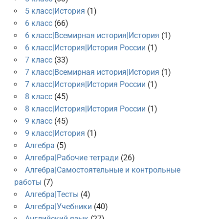
5 класс|История
(1)
6 класс
(66)
6 класс|Всемирная история|История
(1)
6 класс|История|История России
(1)
7 класс
(33)
7 класс|Всемирная история|История
(1)
7 класс|История|История России
(1)
8 класс
(45)
8 класс|История|История России
(1)
9 класс
(45)
9 класс|История
(1)
Алгебра
(5)
Алгебра|Рабочие тетради
(26)
Алгебра|Самостоятельные и контрольные
работы
(7)
Алгебра|Тесты
(4)
Алгебра|Учебники
(40)
Английский язык
(27)