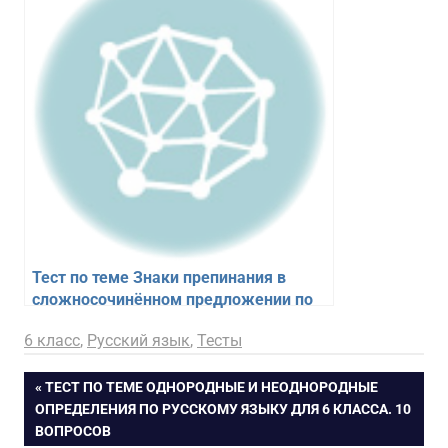
Тест по теме Знаки препинания в
сложносочинённом предложении по
русскому языку для 6 класса. 10
12.03.2025
figa
6 класс
,
Русский язык
,
Тесты
вопросов
Навигация
ПРЕДЫДУЩАЯ
ТЕСТ ПО ТЕМЕ ОДНОРОДНЫЕ И НЕОДНОРОДНЫЕ
ЗАПИСЬ:
ОПРЕДЕЛЕНИЯ ПО РУССКОМУ ЯЗЫКУ ДЛЯ 6 КЛАССА. 10
по
ВОПРОСОВ