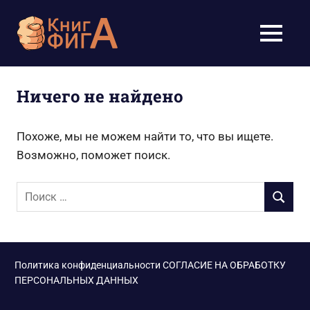
Перейти
к
Учебники
МЕНЮ
содержимому
для
школьников
Ничего не найдено
1-
Похоже, мы не можем найти то, что вы ищете.
11
Возможно, поможет поиск.
класс
Поиск
ПОИСК
для:
бесплатно
онлайн,
Политика конфиденциальности
СОГЛАСИЕ НА ОБРАБОТКУ
скачать
ПЕРСОНАЛЬНЫХ ДАННЫХ
pdf