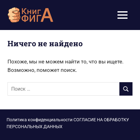
Перейти
к
Учебники
МЕНЮ
содержимому
для
школьников
Ничего не найдено
1-
Похоже, мы не можем найти то, что вы ищете.
11
Возможно, поможет поиск.
класс
Поиск
ПОИСК
для:
бесплатно
онлайн,
Политика конфиденциальности
СОГЛАСИЕ НА ОБРАБОТКУ
скачать
ПЕРСОНАЛЬНЫХ ДАННЫХ
pdf