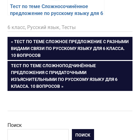
Тест по теме Сложносочинённое
предложение по русскому языку для 6
класса. 10 вопросов
12.03.2025
figa
6 класс
,
Русский язык
,
Тесты
Навигация
ПРЕДЫДУЩАЯ
ТЕСТ ПО ТЕМЕ СЛОЖНОЕ ПРЕДЛОЖЕНИЕ С РАЗНЫМИ
ЗАПИСЬ:
ВИДАМИ СВЯЗИ ПО РУССКОМУ ЯЗЫКУ ДЛЯ 6 КЛАССА.
по
10 ВОПРОСОВ
СЛЕДУЮЩАЯ
ТЕСТ ПО ТЕМЕ СЛОЖНОПОДЧИНЁННЫЕ
записям
ЗАПИСЬ:
ПРЕДЛОЖЕНИЯ С ПРИДАТОЧНЫМИ
ИЗЪЯСНИТЕЛЬНЫМИ ПО РУССКОМУ ЯЗЫКУ ДЛЯ 6
КЛАССА. 10 ВОПРОСОВ
Поиск
ПОИСК