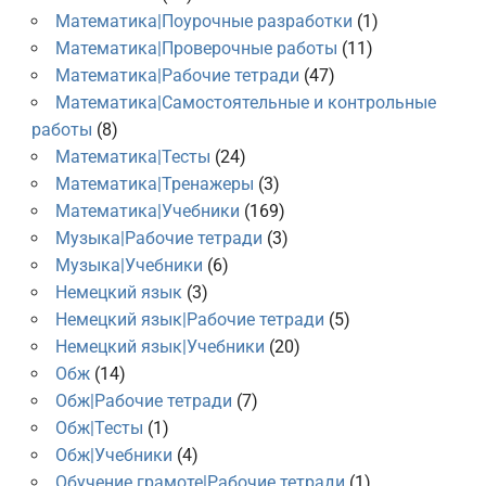
Математика|Поурочные разработки
(1)
Математика|Проверочные работы
(11)
Математика|Рабочие тетради
(47)
Математика|Самостоятельные и контрольные
работы
(8)
Математика|Тесты
(24)
Математика|Тренажеры
(3)
Математика|Учебники
(169)
Музыка|Рабочие тетради
(3)
Музыка|Учебники
(6)
Немецкий язык
(3)
Немецкий язык|Рабочие тетради
(5)
Немецкий язык|Учебники
(20)
Обж
(14)
Обж|Рабочие тетради
(7)
Обж|Тесты
(1)
Обж|Учебники
(4)
Обучение грамоте|Рабочие тетради
(1)