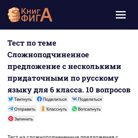
Перейти
к
Учебники
МЕНЮ
содержимому
для
школьников
Тест по теме
Сложноподчиненное
1-
предложение с несколькими
11
придаточными по русскому
класс
языку для 6 класса. 10 вопросов
бесплатно
Твитнуть
Поделиться
Поделиться
онлайн,
Отправить
Класснуть
Вотсапнуть
Запинить
скачать
pdf
Тест на сложноподчиненные предложения с