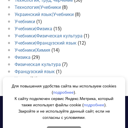
Технология, труд, черчение
(36)
Технология|Учебники
(8)
Украинский язык|Учебники
(8)
Учебники
(1)
Учебники|Физика
(15)
Учебники|Физическая культура
(1)
Учебники|Французский язык
(12)
Учебники|Химия
(14)
Физика
(29)
Физическая культура
(7)
Французский язык
(1)
Химия
(21)
Для повышения удобства сайта мы используем cookies
(
подробнее
).
К сайту подключен сервис Яндекс.Метрика, который
также использует файлы cookie (
подробнее
).
Политика конфиденциальности
СОГЛАСИЕ НА ОБРАБОТКУ
Закройте и не используйте данный сайт, если не
ПЕРСОНАЛЬНЫХ ДАННЫХ
согласны с условиями.
Все материалы взяты из открытых источников. Если у Вас