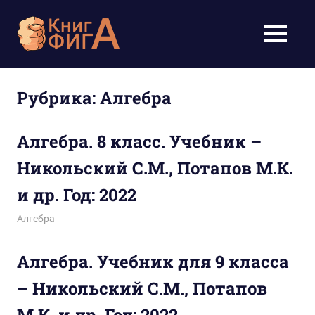
Перейти
к
Учебники
МЕНЮ
содержимому
для
школьников
Рубрика:
Алгебра
1-
Алгебра. 8 класс. Учебник –
11
Никольский С.М., Потапов М.К.
класс
и др. Год: 2022
бесплатно
18.02.2026
figa
Алгебра
онлайн,
Алгебра. Учебник для 9 класса
скачать
– Никольский С.М., Потапов
pdf
М.К. и др. Год: 2022