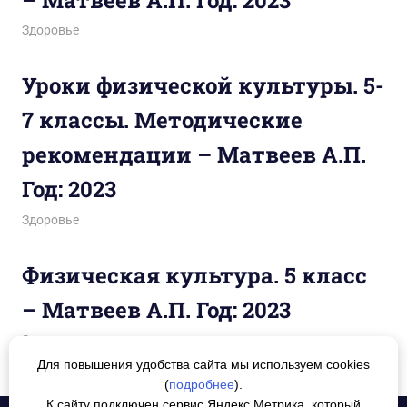
18.02.2026
figa
Здоровье
Уроки физической культуры. 5-
7 классы. Методические
рекомендации – Матвеев А.П.
Год: 2023
04.03.2025
figa
Здоровье
Физическая культура. 5 класс
– Матвеев А.П. Год: 2023
04.03.2025
figa
Здоровье
Для повышения удобства сайта мы используем cookies
(
подробнее
).
К сайту подключен сервис Яндекс.Метрика, который