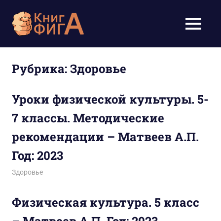
Перейти
к
Учебники
МЕНЮ
содержимому
для
школьников
Рубрика:
Здоровье
1-
Уроки физической культуры. 5-
11
7 классы. Методические
класс
рекомендации – Матвеев А.П.
бесплатно
Год: 2023
онлайн,
18.02.2026
figa
Здоровье
скачать
Физическая культура. 5 класс
pdf
– Матвеев А.П. Год: 2023