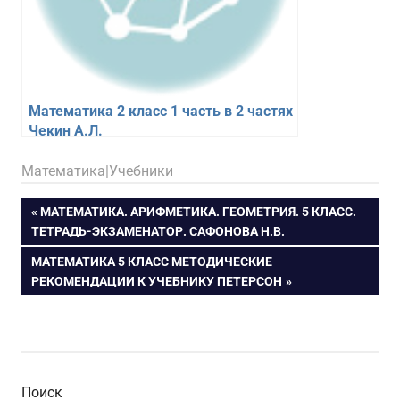
Математика 2 класс 1 часть в 2 частях
Чекин А.Л.
18.02.2026
figa
Математика|Учебники
Навигация
ПРЕДЫДУЩАЯ
МАТЕМАТИКА. АРИФМЕТИКА. ГЕОМЕТРИЯ. 5 КЛАСС.
ЗАПИСЬ:
ТЕТРАДЬ-ЭКЗАМЕНАТОР. САФОНОВА Н.В.
по
СЛЕДУЮЩАЯ
МАТЕМАТИКА 5 КЛАСС МЕТОДИЧЕСКИЕ
ЗАПИСЬ:
РЕКОМЕНДАЦИИ К УЧЕБНИКУ ПЕТЕРСОН
записям
Поиск