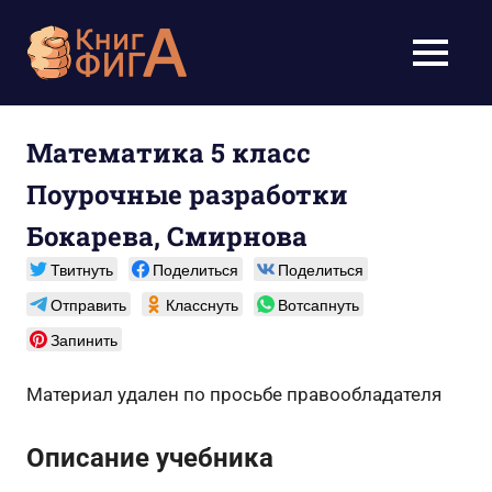
Перейти
к
Учебники
МЕНЮ
содержимому
для
школьников
Математика 5 класс
Поурочные разработки
1-
Бокарева, Смирнова
11
Твитнуть
Поделиться
Поделиться
класс
Отправить
Класснуть
Вотсапнуть
бесплатно
Запинить
онлайн,
Материал удален по просьбе правообладателя
скачать
Описание учебника
pdf