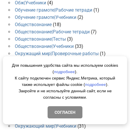
Обж|Учебники
(4)
Обучение грамоте|Рабочие тетради
(1)
Обучение грамоте|Учебники
(2)
Обществознание
(18)
Обществознание|Рабочие тетради
(7)
Обществознание|Тесты
(3)
Обществознание|Учебники
(33)
Окружащий мир|Проверочные работы
(1)
Окружащий мир|Рабочие тетради
(2)
Для повышения удобства сайта мы используем cookies
Окружащий мир|Тесты
(2)
(
подробнее
).
Окружащий мир|Учебники
(3)
К сайту подключен сервис Яндекс.Метрика, который
Окружающий мир
(53)
также использует файлы cookie (
подробнее
).
Окружающий мир|Поурочные разработки
(3)
Закройте и не используйте данный сайт, если не
Окружающий мир|Рабочие тетради
(21)
согласны с условиями.
Окружающий мир|Самостоятельные и
контрольные работы
(1)
СОГЛАСЕН
Окружающий мир|Тесты
(7)
Окружающий мир|Учебники
(31)