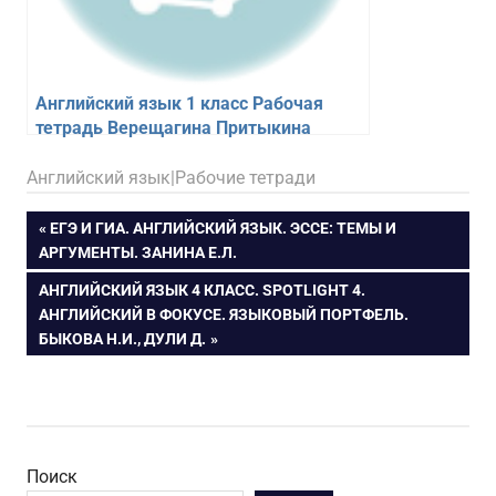
Английский язык 1 класс Рабочая
тетрадь Верещагина Притыкина
18.02.2026
figa
Английский язык|Рабочие тетради
Навигация
ПРЕДЫДУЩАЯ
ЕГЭ И ГИА. АНГЛИЙСКИЙ ЯЗЫК. ЭССЕ: ТЕМЫ И
ЗАПИСЬ:
АРГУМЕНТЫ. ЗАНИНА Е.Л.
по
СЛЕДУЮЩАЯ
АНГЛИЙСКИЙ ЯЗЫК 4 КЛАСС. SPOTLIGHT 4.
ЗАПИСЬ:
АНГЛИЙСКИЙ В ФОКУСЕ. ЯЗЫКОВЫЙ ПОРТФЕЛЬ.
записям
БЫКОВА Н.И., ДУЛИ Д.
Поиск