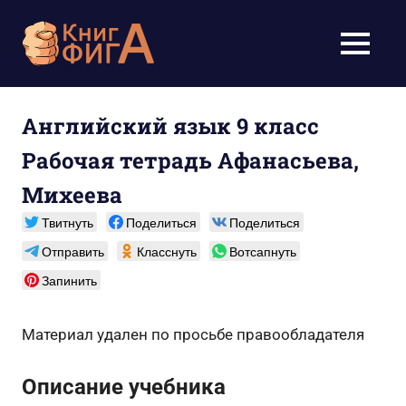
Перейти
к
Учебники
МЕНЮ
содержимому
для
школьников
Английский язык 9 класс
Рабочая тетрадь Афанасьева,
1-
Михеева
11
Твитнуть
Поделиться
Поделиться
класс
Отправить
Класснуть
Вотсапнуть
бесплатно
Запинить
онлайн,
Материал удален по просьбе правообладателя
скачать
Описание учебника
pdf