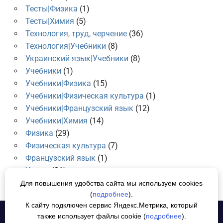
Тесты|Физика
(1)
Тесты|Химия
(5)
Технология, труд, черчение
(36)
Технология|Учебники
(8)
Украинский язык|Учебники
(8)
Учебники
(1)
Учебники|Физика
(15)
Учебники|Физическая культура
(1)
Учебники|Французский язык
(12)
Учебники|Химия
(14)
Физика
(29)
Физическая культура
(7)
Французский язык
(1)
Химия
(21)
Для повышения удобства сайта мы используем cookies
(
подробнее
).
К сайту подключен сервис Яндекс.Метрика, который
также использует файлы cookie (
подробнее
).
Политика конфиденциальности
СОГЛАСИЕ НА ОБРАБОТКУ