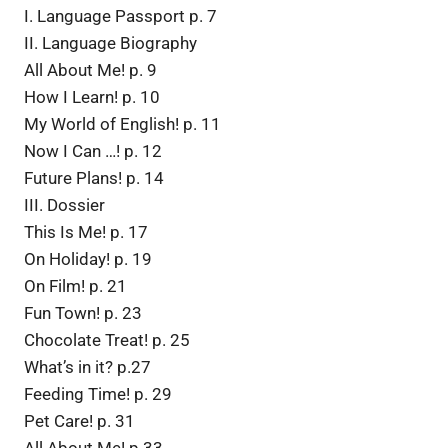
I. Language Passport p. 7
II. Language Biography
All About Me! p. 9
How I Learn! p. 10
My World of English! p. 11
Now I Can …! p. 12
Future Plans! p. 14
III. Dossier
This Is Me! p. 17
On Holiday! p. 19
On Film! p. 21
Fun Town! p. 23
Chocolate Treat! p. 25
What’s in it? p.27
Feeding Time! p. 29
Pet Care! p. 31
All About Me! p.33