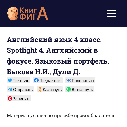
Перейти
к
Учебники
МЕНЮ
содержимому
для
школьников
Английский язык 4 класс.
Spotlight 4. Английский в
1-
фокусе. Языковый портфель.
11
Быкова Н.И., Дули Д.
класс
Твитнуть
Поделиться
Поделиться
бесплатно
Отправить
Класснуть
Вотсапнуть
Запинить
онлайн,
скачать
Материал удален по просьбе правообладателя
pdf