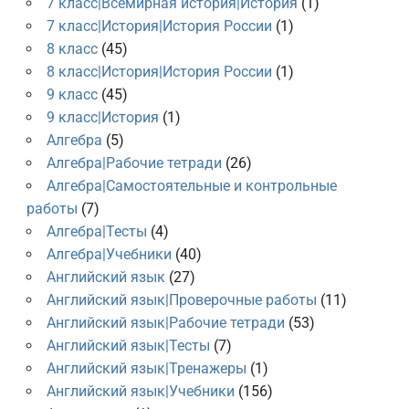
7 класс|Всемирная история|История
(1)
7 класс|История|История России
(1)
8 класс
(45)
8 класс|История|История России
(1)
9 класс
(45)
9 класс|История
(1)
Алгебра
(5)
Алгебра|Рабочие тетради
(26)
Алгебра|Самостоятельные и контрольные
работы
(7)
Алгебра|Тесты
(4)
Алгебра|Учебники
(40)
Английский язык
(27)
Английский язык|Проверочные работы
(11)
Английский язык|Рабочие тетради
(53)
Английский язык|Тесты
(7)
Английский язык|Тренажеры
(1)
Английский язык|Учебники
(156)