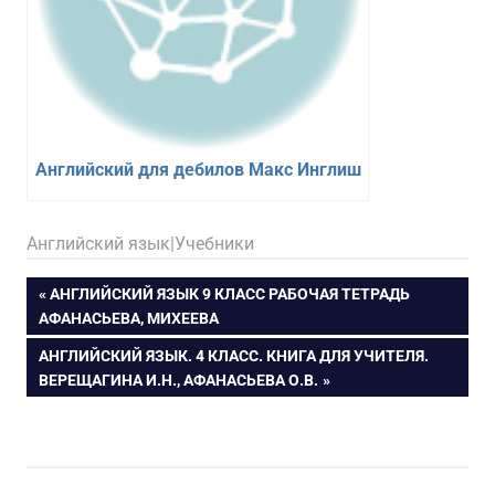
Английский для дебилов Макс Инглиш
18.02.2026
figa
Английский язык|Учебники
Навигация
ПРЕДЫДУЩАЯ
АНГЛИЙСКИЙ ЯЗЫК 9 КЛАСС РАБОЧАЯ ТЕТРАДЬ
ЗАПИСЬ:
АФАНАСЬЕВА, МИХЕЕВА
по
СЛЕДУЮЩАЯ
АНГЛИЙСКИЙ ЯЗЫК. 4 КЛАСС. КНИГА ДЛЯ УЧИТЕЛЯ.
ЗАПИСЬ:
ВЕРЕЩАГИНА И.Н., АФАНАСЬЕВА О.В.
записям