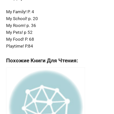
My Family! P. 4
My School! p. 20
My Room! p. 36
My Pets! p 52
My Food! P. 68
Playtime! P.84
Похожие Книги Для Чтения: