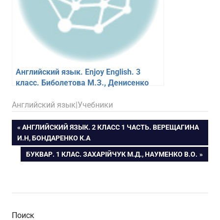
Английский язык. Enjoy English. 3
класс. Биболетова М.З., Денисенко
О.А.
18.02.2026
figa
Английский язык|Учебники
Навигация
ПРЕДЫДУЩАЯ
АНГЛИЙСКИЙ ЯЗЫК. 2 КЛАСС 1 ЧАСТЬ. ВЕРЕЩАГИНА
ЗАПИСЬ:
И.Н, БОНДАРЕНКО К.А
по
СЛЕДУЮЩАЯ
БУКВАР. 1 КЛАС. ЗАХАРІЙЧУК М.Д., НАУМЕНКО В.О.
ЗАПИСЬ:
записям
Поиск