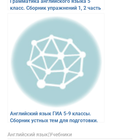
Грамматика английского языка 5
класс. Сборник упражнений 1, 2 часть
к учебнику Spotlight 5. Барашкова Е.А.
Английский язык ГИА 5-9 классы.
Сборник устных тем для подготовки.
Смирнов Ю.А.
18.02.2026
figa
Английский язык|Учебники