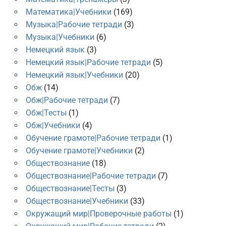
Математика|Учебники
(169)
Музыка|Рабочие тетради
(3)
Музыка|Учебники
(6)
Немецкий язык
(3)
Немецкий язык|Рабочие тетради
(5)
Немецкий язык|Учебники
(20)
Обж
(14)
Обж|Рабочие тетради
(7)
Обж|Тесты
(1)
Обж|Учебники
(4)
Обучение грамоте|Рабочие тетради
(1)
Обучение грамоте|Учебники
(2)
Обществознание
(18)
Обществознание|Рабочие тетради
(7)
Обществознание|Тесты
(3)
Обществознание|Учебники
(33)
Окружащий мир|Проверочные работы
(1)