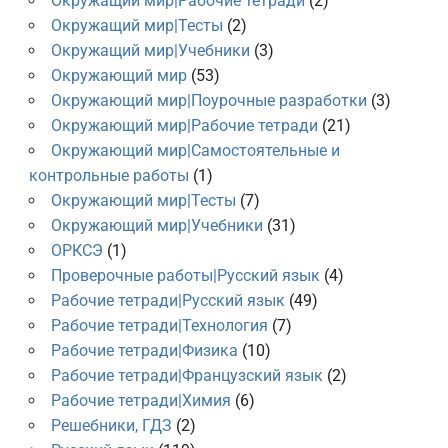
Окружащий мир|Рабочие тетради
(2)
Окружащий мир|Тесты
(2)
Окружащий мир|Учебники
(3)
Окружающий мир
(53)
Окружающий мир|Поурочные разработки
(3)
Окружающий мир|Рабочие тетради
(21)
Окружающий мир|Самостоятельные и
контрольные работы
(1)
Окружающий мир|Тесты
(7)
Окружающий мир|Учебники
(31)
ОРКСЭ
(1)
Проверочные работы|Русский язык
(4)
Рабочие тетради|Русский язык
(49)
Рабочие тетради|Технология
(7)
Рабочие тетради|Физика
(10)
Рабочие тетради|Французский язык
(2)
Рабочие тетради|Химия
(6)
Решебники, ГДЗ
(2)