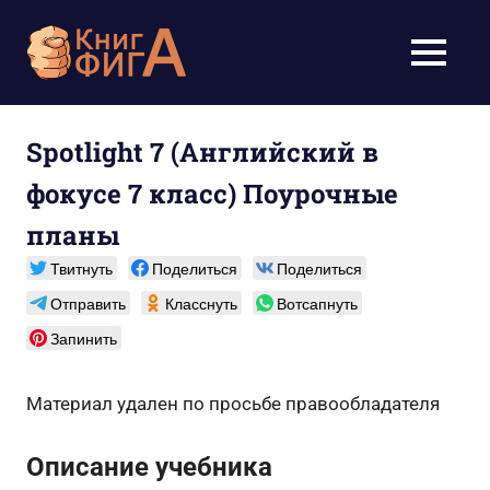
Перейти
к
Учебники
МЕНЮ
содержимому
для
школьников
Spotlight 7 (Английский в
фокусе 7 класс) Поурочные
1-
планы
11
Твитнуть
Поделиться
Поделиться
класс
Отправить
Класснуть
Вотсапнуть
бесплатно
Запинить
онлайн,
Материал удален по просьбе правообладателя
скачать
Описание учебника
pdf