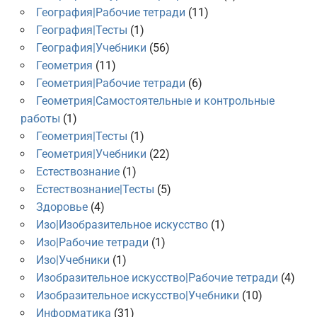
География|Рабочие тетради
(11)
География|Тесты
(1)
География|Учебники
(56)
Геометрия
(11)
Геометрия|Рабочие тетради
(6)
Геометрия|Самостоятельные и контрольные
работы
(1)
Геометрия|Тесты
(1)
Геометрия|Учебники
(22)
Естествознание
(1)
Естествознание|Тесты
(5)
Здоровье
(4)
Изо|Изобразительное искусство
(1)
Изо|Рабочие тетради
(1)
Изо|Учебники
(1)
Изобразительное искусство|Рабочие тетради
(4)
Изобразительное искусство|Учебники
(10)
Информатика
(31)