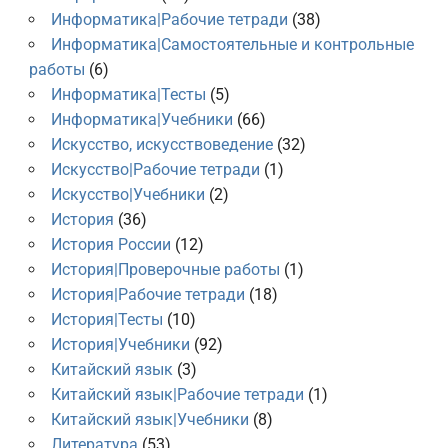
Информатика|Рабочие тетради
(38)
Информатика|Самостоятельные и контрольные
работы
(6)
Информатика|Тесты
(5)
Информатика|Учебники
(66)
Искусство, искусствоведение
(32)
Искусство|Рабочие тетради
(1)
Искусство|Учебники
(2)
История
(36)
История России
(12)
История|Проверочные работы
(1)
История|Рабочие тетради
(18)
История|Тесты
(10)
История|Учебники
(92)
Китайский язык
(3)
Китайский язык|Рабочие тетради
(1)
Китайский язык|Учебники
(8)
Литература
(53)