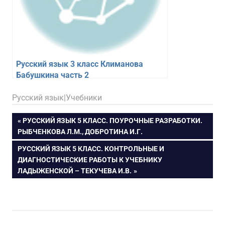
Русский язык 3 класс Климанова
Бабушкина часть 2
18.02.2026
figa
Русский язык|Учебники
Навигация
ПРЕДЫДУЩАЯ
РУССКИЙ ЯЗЫК 5 КЛАСС. ПОУРОЧНЫЕ РАЗРАБОТКИ.
ЗАПИСЬ:
РЫБЧЕНКОВА Л.М., ДОБРОТИНА И.Г.
по
СЛЕДУЮЩАЯ
РУССКИЙ ЯЗЫК 5 КЛАСС. КОНТРОЛЬНЫЕ И
ЗАПИСЬ:
ДИАГНОСТИЧЕСКИЕ РАБОТЫ К УЧЕБНИКУ
записям
ЛАДЫЖЕНСКОЙ – ТЕКУЧЕВА И.В.