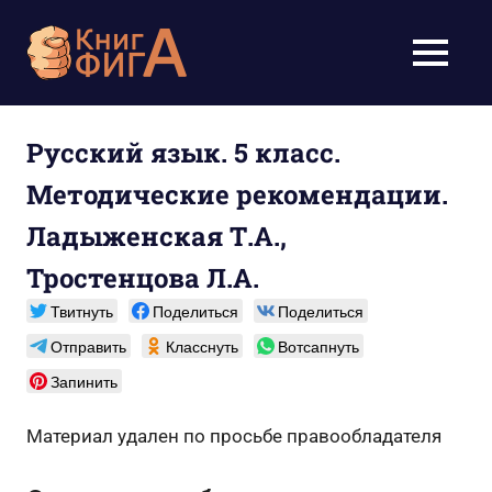
Перейти
к
Учебники
МЕНЮ
содержимому
для
школьников
Русский язык. 5 класс.
Методические рекомендации.
1-
Ладыженская Т.А.,
11
Тростенцова Л.А.
класс
Твитнуть
Поделиться
Поделиться
бесплатно
Отправить
Класснуть
Вотсапнуть
Запинить
онлайн,
скачать
Материал удален по просьбе правообладателя
pdf