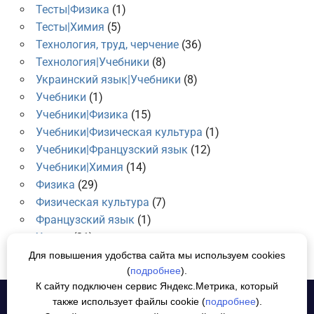
Тесты|Физика
(1)
Тесты|Химия
(5)
Технология, труд, черчение
(36)
Технология|Учебники
(8)
Украинский язык|Учебники
(8)
Учебники
(1)
Учебники|Физика
(15)
Учебники|Физическая культура
(1)
Учебники|Французский язык
(12)
Учебники|Химия
(14)
Физика
(29)
Физическая культура
(7)
Французский язык
(1)
Химия
(21)
Для повышения удобства сайта мы используем cookies
(
подробнее
).
К сайту подключен сервис Яндекс.Метрика, который
также использует файлы cookie (
подробнее
).
Политика конфиденциальности
СОГЛАСИЕ НА ОБРАБОТКУ