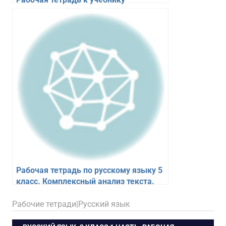
Канакиной, Горецкого – Тихомирова
Е.М.
Рабочая тетрадь по русскому языку 5
класс. Комплексный анализ текста.
Груздева Е.Н.
18.02.2026
figa
Рабочие тетради|Русский язык