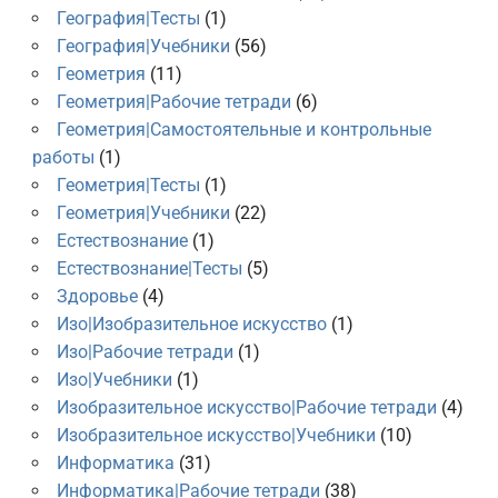
География|Тесты
(1)
География|Учебники
(56)
Геометрия
(11)
Геометрия|Рабочие тетради
(6)
Геометрия|Самостоятельные и контрольные
работы
(1)
Геометрия|Тесты
(1)
Геометрия|Учебники
(22)
Естествознание
(1)
Естествознание|Тесты
(5)
Здоровье
(4)
Изо|Изобразительное искусство
(1)
Изо|Рабочие тетради
(1)
Изо|Учебники
(1)
Изобразительное искусство|Рабочие тетради
(4)
Изобразительное искусство|Учебники
(10)
Информатика
(31)
Информатика|Рабочие тетради
(38)