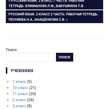
Навигация
ПРЕДЫДУЩАЯ
РУССКИЙ ЯЗЫК. 2 КЛАСС 1 ЧАСТЬ. РАБОЧАЯ
ЗАПИСЬ:
ТЕТРАДЬ. КЛИМАНОВА Л.Ф., БАБУШКИНА Т.В.
по
СЛЕДУЮЩАЯ
РУССКИЙ ЯЗЫК. 2 КЛАСС 2 ЧАСТЬ. РАБОЧАЯ ТЕТРАДЬ.
ЗАПИСЬ:
ПЕСНЯЕВА Н.А., АНАЩЕНКОВА С.В.
записям
Поиск
ПОИСК
УЧЕБНИКИ
1 класс
(5)
10 класс
(21)
11 класс
(20)
2 класс
(26)
3 класс
(8)