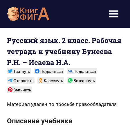
Перейти
к
Учебники
МЕНЮ
содержимому
для
школьников
Русский язык. 2 класс. Рабочая
тетрадь к учебнику Бунеева
1-
Р.Н. – Исаева Н.А.
11
Твитнуть
Поделиться
Поделиться
класс
Отправить
Класснуть
Вотсапнуть
бесплатно
Запинить
онлайн,
Материал удален по просьбе правообладателя
скачать
Описание учебника
pdf