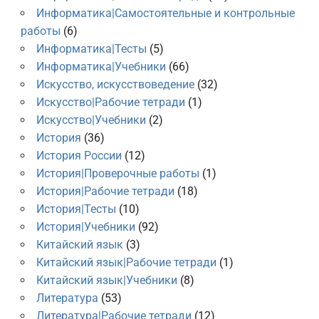
Информатика|Самостоятельные и контрольные
работы
(6)
Информатика|Тесты
(5)
Информатика|Учебники
(66)
Искусство, искусствоведение
(32)
Искусство|Рабочие тетради
(1)
Искусство|Учебники
(2)
История
(36)
История России
(12)
История|Проверочные работы
(1)
История|Рабочие тетради
(18)
История|Тесты
(10)
История|Учебники
(92)
Китайский язык
(3)
Китайский язык|Рабочие тетради
(1)
Китайский язык|Учебники
(8)
Литература
(53)
Литература|Рабочие тетради
(12)