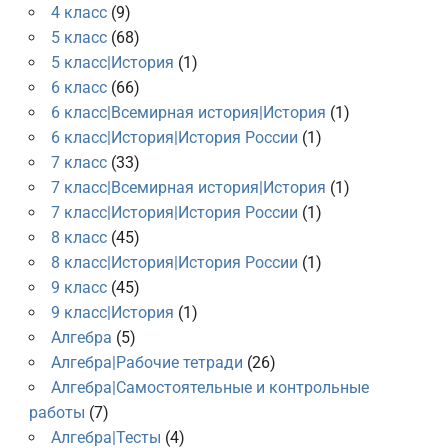
4 класс
(9)
5 класс
(68)
5 класс|История
(1)
6 класс
(66)
6 класс|Всемирная история|История
(1)
6 класс|История|История России
(1)
7 класс
(33)
7 класс|Всемирная история|История
(1)
7 класс|История|История России
(1)
8 класс
(45)
8 класс|История|История России
(1)
9 класс
(45)
9 класс|История
(1)
Алгебра
(5)
Алгебра|Рабочие тетради
(26)
Алгебра|Самостоятельные и контрольные
работы
(7)
Алгебра|Тесты
(4)