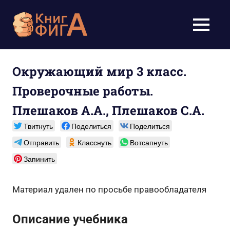
Перейти
к
Учебники
МЕНЮ
содержимому
для
школьников
Окружающий мир 3 класс.
Проверочные работы.
1-
Плешаков А.А., Плешаков С.А.
11
Твитнуть
Поделиться
Поделиться
класс
Отправить
Класснуть
Вотсапнуть
бесплатно
Запинить
онлайн,
Материал удален по просьбе правообладателя
скачать
Описание учебника
pdf