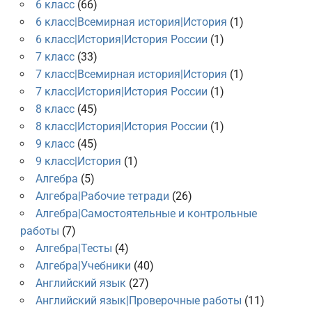
6 класс
(66)
6 класс|Всемирная история|История
(1)
6 класс|История|История России
(1)
7 класс
(33)
7 класс|Всемирная история|История
(1)
7 класс|История|История России
(1)
8 класс
(45)
8 класс|История|История России
(1)
9 класс
(45)
9 класс|История
(1)
Алгебра
(5)
Алгебра|Рабочие тетради
(26)
Алгебра|Самостоятельные и контрольные
работы
(7)
Алгебра|Тесты
(4)
Алгебра|Учебники
(40)
Английский язык
(27)
Английский язык|Проверочные работы
(11)