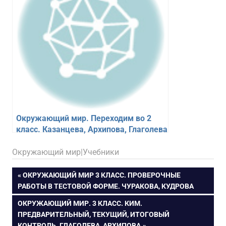
Окружающий мир. Переходим во 2
класс. Казанцева, Архипова, Глаголева
18.02.2026
figa
Окружающий мир|Учебники
Навигация
ПРЕДЫДУЩАЯ
ОКРУЖАЮЩИЙ МИР 3 КЛАСС. ПРОВЕРОЧНЫЕ
ЗАПИСЬ:
РАБОТЫ В ТЕСТОВОЙ ФОРМЕ. ЧУРАКОВА, КУДРОВА
по
СЛЕДУЮЩАЯ
ОКРУЖАЮЩИЙ МИР. 3 КЛАСС. КИМ.
ЗАПИСЬ:
ПРЕДВАРИТЕЛЬНЫЙ, ТЕКУЩИЙ, ИТОГОВЫЙ
записям
КОНТРОЛЬ. ГЛАГОЛЕВА, АРХИПОВА