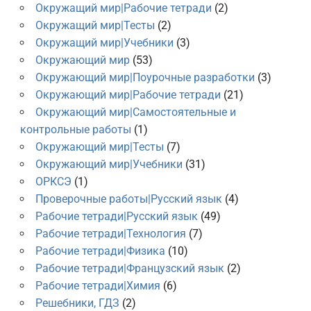
Окружащий мир|Рабочие тетради
(2)
Окружащий мир|Тесты
(2)
Окружащий мир|Учебники
(3)
Окружающий мир
(53)
Окружающий мир|Поурочные разработки
(3)
Окружающий мир|Рабочие тетради
(21)
Окружающий мир|Самостоятельные и
контрольные работы
(1)
Окружающий мир|Тесты
(7)
Окружающий мир|Учебники
(31)
ОРКСЭ
(1)
Проверочные работы|Русский язык
(4)
Рабочие тетради|Русский язык
(49)
Рабочие тетради|Технология
(7)
Рабочие тетради|Физика
(10)
Рабочие тетради|Французский язык
(2)
Рабочие тетради|Химия
(6)
Решебники, ГДЗ
(2)