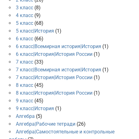
3 класс
(8)
4 класс
(9)
5 класс
(68)
5 класс|История
(1)
6 класс
(66)
6 класс|Всемирная история|История
(1)
6 класс|История|История России
(1)
7 класс
(33)
7 класс|Всемирная история|История
(1)
7 класс|История|История России
(1)
8 класс
(45)
8 класс|История|История России
(1)
9 класс
(45)
9 класс|История
(1)
Алгебра
(5)
Алгебра|Рабочие тетради
(26)
Алгебра|Самостоятельные и контрольные