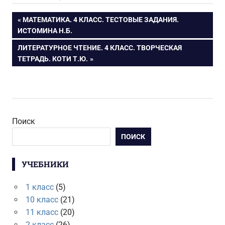
Навигация
ПРЕДЫДУЩАЯ
МАТЕМАТИКА. 4 КЛАСС. ТЕСТОВЫЕ ЗАДАНИЯ.
ЗАПИСЬ:
ИСТОМИНА Н.Б.
по
СЛЕДУЮЩАЯ
ЛИТЕРАТУРНОЕ ЧТЕНИЕ. 4 КЛАСС. ТВОРЧЕСКАЯ
ЗАПИСЬ:
ТЕТРАДЬ. КОТИ Т.Ю.
записям
Поиск
ПОИСК
УЧЕБНИКИ
1 класс
(5)
10 класс
(21)
11 класс
(20)
2 класс
(26)