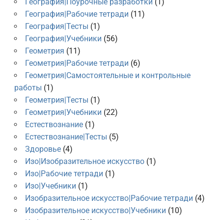
География|Поурочные разработки
(1)
География|Рабочие тетради
(11)
География|Тесты
(1)
География|Учебники
(56)
Геометрия
(11)
Геометрия|Рабочие тетради
(6)
Геометрия|Самостоятельные и контрольные
работы
(1)
Геометрия|Тесты
(1)
Геометрия|Учебники
(22)
Естествознание
(1)
Естествознание|Тесты
(5)
Здоровье
(4)
Изо|Изобразительное искусство
(1)
Изо|Рабочие тетради
(1)
Изо|Учебники
(1)
Изобразительное искусство|Рабочие тетради
(4)
Изобразительное искусство|Учебники
(10)