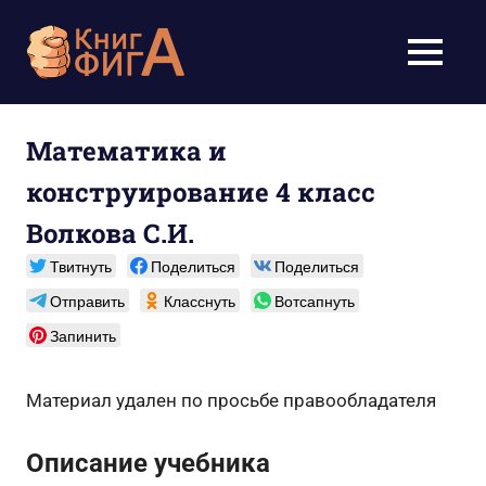
Перейти
к
Учебники
МЕНЮ
содержимому
для
школьников
Математика и
конструирование 4 класс
1-
Волкова С.И.
11
Твитнуть
Поделиться
Поделиться
класс
Отправить
Класснуть
Вотсапнуть
бесплатно
Запинить
онлайн,
Материал удален по просьбе правообладателя
скачать
Описание учебника
pdf