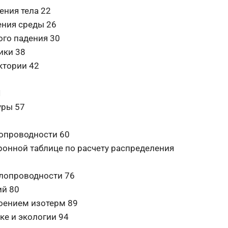
ения тела 22
ения среды 26
ого падения 30
ики 38
ктории 42
1
уры 57
лопроводности 60
ронной таблице по расчету распределения
плопроводности 76
ий 80
роением изотерм 89
ке и экологии 94