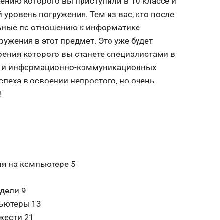
чению которого вы приступили в 10 классе и
й уровень погружения. Тем из вас, кто после
льные по отношению к информатике
ружения в этот предмет. Это уже будет
оения которого вы станете специалистами в
и и информационно-коммуникационных
спеха в освоении непростого, но очень
!
ия на компьютере 5
одели 9
пьютеры 13
жести 21