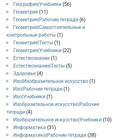
География|Учебники
(56)
Геометрия
(11)
Геометрия|Рабочие тетради
(6)
Геометрия|Самостоятельные и
контрольные работы
(1)
Геометрия|Тесты
(1)
Геометрия|Учебники
(22)
Естествознание
(1)
Естествознание|Тесты
(5)
Здоровье
(4)
Изо|Изобразительное искусство
(1)
Изо|Рабочие тетради
(1)
Изо|Учебники
(1)
Изобразительное искусство|Рабочие
тетради
(4)
Изобразительное искусство|Учебники
(10)
Информатика
(31)
Информатика|Рабочие тетради
(38)