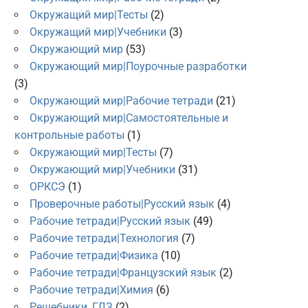
Окружащий мир|Тесты
(2)
Окружащий мир|Учебники
(3)
Окружающий мир
(53)
Окружающий мир|Поурочные разработки
(3)
Окружающий мир|Рабочие тетради
(21)
Окружающий мир|Самостоятельные и
контрольные работы
(1)
Окружающий мир|Тесты
(7)
Окружающий мир|Учебники
(31)
ОРКСЭ
(1)
Проверочные работы|Русский язык
(4)
Рабочие тетради|Русский язык
(49)
Рабочие тетради|Технология
(7)
Рабочие тетради|Физика
(10)
Рабочие тетради|Французский язык
(2)
Рабочие тетради|Химия
(6)
Решебники, ГДЗ
(2)