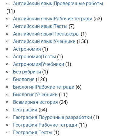
Английский язык|Проверочные работы
(11)
Английский язык|Рабочие тетради
(53)
Английский язык|Тесты
(7)
Английский язык|Тренажеры
(1)
Английский язык|Учебники
(156)
Астрономия
(1)
Астрономия|Тесты
(1)
Астрономия|Учебники
(1)
Без рубрики
(1)
Биология
(126)
Биология|Рабочие тетради
(6)
Биология|Учебники
(11)
Всемирная история
(24)
География
(54)
География|Поурочные разработки
(1)
География|Рабочие тетради
(11)
География|Тесты
(1)