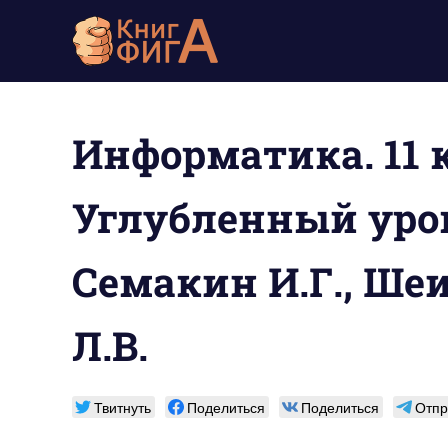
Перейти
Учебники
к
содержимому
для
школьников
Информатика. 11 к
1-
Углубленный урове
11
класс
Семакин И.Г., Шеи
бесплатно
Л.В.
онлайн,
скачать
Твитнуть
Поделиться
Поделиться
Отпр
pdf