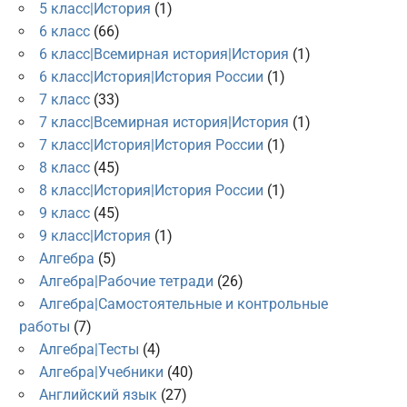
5 класс|История
(1)
6 класс
(66)
6 класс|Всемирная история|История
(1)
6 класс|История|История России
(1)
7 класс
(33)
7 класс|Всемирная история|История
(1)
7 класс|История|История России
(1)
8 класс
(45)
8 класс|История|История России
(1)
9 класс
(45)
9 класс|История
(1)
Алгебра
(5)
Алгебра|Рабочие тетради
(26)
Алгебра|Самостоятельные и контрольные
работы
(7)
Алгебра|Тесты
(4)
Алгебра|Учебники
(40)
Английский язык
(27)