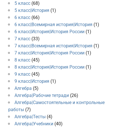
5 класс
(68)
5 класс|История
(1)
6 класс
(66)
6 класс|Всемирная история|История
(1)
6 класс|История|История России
(1)
7 класс
(33)
7 класс|Всемирная история|История
(1)
7 класс|История|История России
(1)
8 класс
(45)
8 класс|История|История России
(1)
9 класс
(45)
9 класс|История
(1)
Алгебра
(5)
Алгебра|Рабочие тетради
(26)
Алгебра|Самостоятельные и контрольные
работы
(7)
Алгебра|Тесты
(4)
Алгебра|Учебники
(40)