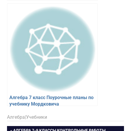
Алгебра 7 класс Поурочные планы по
учебнику Мордковича
18.02.2026
figa
Алгебра|Учебники
ПРЕДЫДУЩАЯ
АЛГЕБРА 7-9 КЛАССЫ КОНТРОЛЬНЫЕ РАБОТЫ