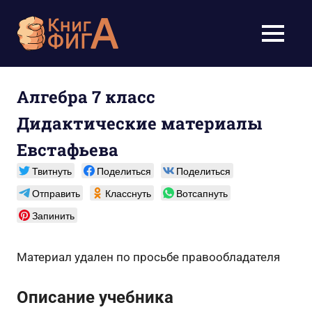
Перейти
к
Учебники
МЕНЮ
содержимому
для
школьников
Алгебра 7 класс
Дидактические материалы
1-
Евстафьева
11
Твитнуть
Поделиться
Поделиться
класс
Отправить
Класснуть
Вотсапнуть
бесплатно
Запинить
онлайн,
Материал удален по просьбе правообладателя
скачать
Описание учебника
pdf